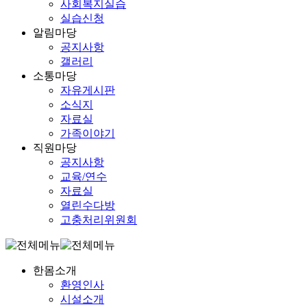
사회복지실습
실습신청
알림마당
공지사항
갤러리
소통마당
자유게시판
소식지
자료실
가족이야기
직원마당
공지사항
교육/연수
자료실
열린수다방
고충처리위원회
한몸소개
환영인사
시설소개