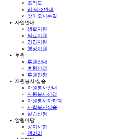
조직도
입·퇴소안내
찾아오시는길
사업안내
생활지원
의료지원
영양지원
행정지원
후원
후원안내
후원신청
후원현황
자원봉사/실습
자원봉사안내
자원봉사신청
자원봉사자카페
사회복지실습
실습신청
알림마당
공지사항
갤러리