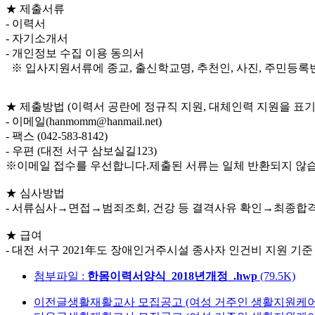
★ 제출서류
- 이력서
- 자기소개서
- 개인정보 수집 이용 동의서
※ 입사지원서류에 종교, 출신학교명, 추천인, 사진, 주민등록
★ 제출방법 (이력서 공란에 정규직 지원, 대체인력 지원을 표기
- 이메일(hanmomm@hanmail.net)
- 팩스 (042-583-8142)
- 우편 (대전 서구 삼보실길123)
※이메일 접수를 우선합니다.제출된 서류는 일체 반환되지 않습
★ 심사방법
- 서류심사→면접→범죄조회, 건강 등 결격사유 확인→최종합
★ 급여
- 대전 서구 2021年도 장애인거주시설 종사자 인건비 지원 기준
첨부파일 :
한몸이력서양식_2018년개정_.hwp
(79.5K)
이전글
생활재활교사 모집공고 (여성 거주인 생활지원케어 