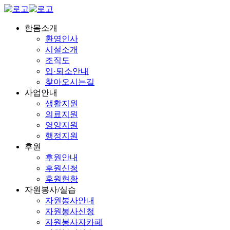
한몸소개
환영인사
시설소개
조직도
입·퇴소안내
찾아오시는길
사업안내
생활지원
의료지원
영양지원
행정지원
후원
후원안내
후원신청
후원현황
자원봉사/실습
자원봉사안내
자원봉사신청
자원봉사자카페