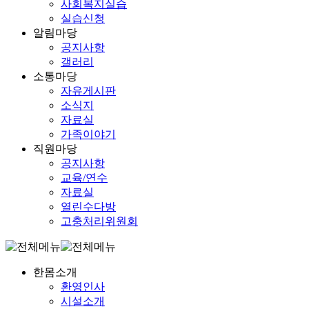
사회복지실습
실습신청
알림마당
공지사항
갤러리
소통마당
자유게시판
소식지
자료실
가족이야기
직원마당
공지사항
교육/연수
자료실
열린수다방
고충처리위원회
한몸소개
환영인사
시설소개