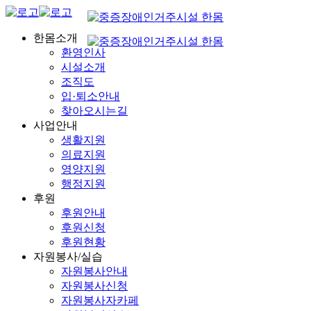
한몸소개
환영인사
시설소개
조직도
입·퇴소안내
찾아오시는길
사업안내
생활지원
의료지원
영양지원
행정지원
후원
후원안내
후원신청
후원현황
자원봉사/실습
자원봉사안내
자원봉사신청
자원봉사자카페