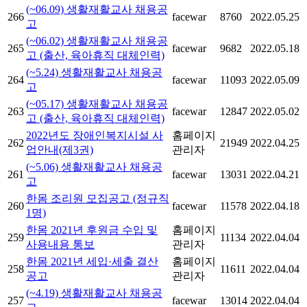
(~06.09) 생활재활교사 채용공
266
facewar
8760
2022.05.25
고
(~06.02) 생활재활교사 채용공
265
facewar
9682
2022.05.18
고 (출산, 육아휴직 대체인력)
(~5.24) 생활재활교사 채용공
264
facewar
11093
2022.05.09
고
(~05.17) 생활재활교사 채용공
263
facewar
12847
2022.05.02
고 (출산, 육아휴직 대체인력)
2022년도 장애인복지시설 사
홈페이지
262
21949
2022.04.25
업안내(제3권)
관리자
(~5.06) 생활재활교사 채용공
261
facewar
13031
2022.04.21
고
한몸 조리원 모집공고 (정규직
260
facewar
11578
2022.04.18
1명)
한몸 2021년 후원금 수입 및
홈페이지
259
11134
2022.04.04
사용내용 통보
관리자
한몸 2021년 세입·세출 결산
홈페이지
258
11611
2022.04.04
공고
관리자
(~4.19) 생활재활교사 채용공
257
facewar
13014
2022.04.04