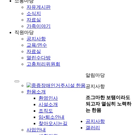
소통마당
자유게시판
소식지
자료실
가족이야기
직원마당
공지사항
교육/연수
자료실
열린수다방
고충처리위원회
알림마당
공지사항
한몸소개
조그마한 보탬이라도
환영인사
되고자 열심히 노력하
시설소개
는 한몸
조직도
임•퇴소안내
공지사항
찾아오시는길
갤러리
사업안내